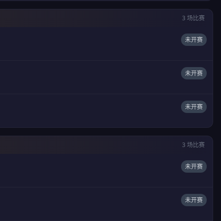
3 场比赛
未开赛
未开赛
未开赛
3 场比赛
未开赛
未开赛