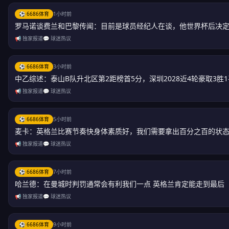
⚽ 6686体育
1小时前
罗马诺谈费兰和巴黎传闻：目前是球员经纪人在谈，他世界杯后决
📢 独家报道
💬 球迷热议
⚽ 6686体育
3小时前
中乙综述：泰山B队升北区第2距榜首5分，深圳2028近4轮豪取3胜1
📢 独家报道
💬 球迷热议
⚽ 6686体育
5小时前
麦卡：英格兰比赛节奏快身体素质好，我们需要拿出百分之百的状
📢 独家报道
💬 球迷热议
⚽ 6686体育
7小时前
哈兰德：在曼城时判罚通常会有利我们一点 英格兰肯定能走到最后
📢 独家报道
💬 球迷热议
⚽ 6686体育
9小时前