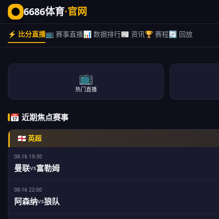
6686体育
·官网
⚡ 比分直播
📺 赛事直播
📊 数据排行
📰 资讯
🏆 赛程
🔄 回放
📺
热门直播
📅 近期焦点赛事
🏴󠁧󠁢󠁥󠁮󠁧󠁿 英超
08-16 19:30
曼联
富勒姆
vs
立即下载APP
观看直播
08-16 22:00
阿森纳
狼队
vs