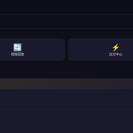
🔄
⚡
视频回放
比分中心