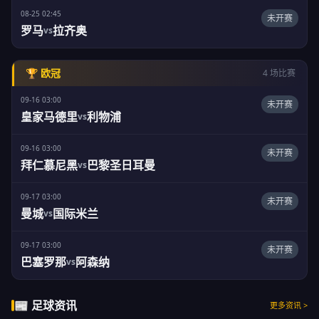
08-25 02:45
未开赛
罗马
拉齐奥
vs
🏆 欧冠
4 场比赛
09-16 03:00
未开赛
皇家马德里
利物浦
vs
09-16 03:00
未开赛
拜仁慕尼黑
巴黎圣日耳曼
vs
09-17 03:00
未开赛
曼城
国际米兰
vs
09-17 03:00
未开赛
巴塞罗那
阿森纳
vs
📰 足球资讯
更多资讯 >