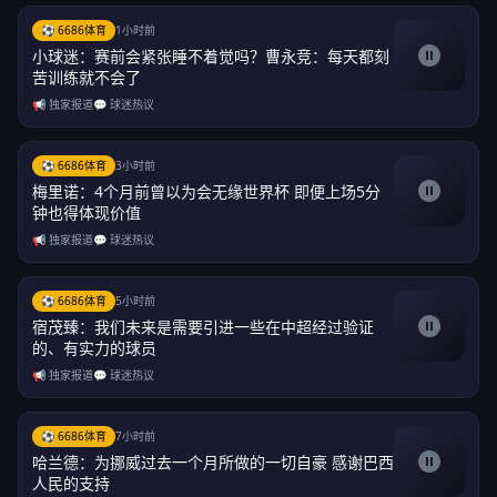
⚽ 6686体育
1小时前
小球迷：赛前会紧张睡不着觉吗？曹永竞：每天都刻
苦训练就不会了
📢 独家报道
💬 球迷热议
⚽ 6686体育
3小时前
梅里诺：4个月前曾以为会无缘世界杯 即便上场5分
钟也得体现价值
📢 独家报道
💬 球迷热议
⚽ 6686体育
5小时前
宿茂臻：我们未来是需要引进一些在中超经过验证
的、有实力的球员
📢 独家报道
💬 球迷热议
⚽ 6686体育
7小时前
哈兰德：为挪威过去一个月所做的一切自豪 感谢巴西
人民的支持